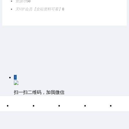
资源币
50
天VIP会员【全站资料可看】
0

扫一扫二维码，加我微信

首页
分类
目录
索引
我
客服QQ：1811861530 客服邮箱 1811861530@qq.com
©
Discuz Team.
Powered by
Discuz!
湘ICP备15004266号-1
|
网站
地图