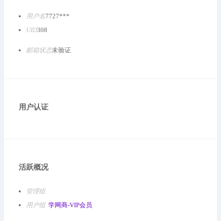
用户名
7727***
UID
308
邮箱状态
未验证
用户认证
活跃概况
管理组
用户组
学网商-VIP会员