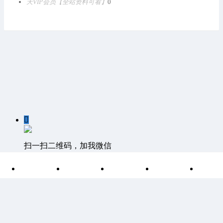
天VIP会员【全站资料可看】
0

扫一扫二维码，加我微信

首页
分类
目录
索引
我
客服QQ：1811861530 客服邮箱 1811861530@qq.com
©
Discuz Team.
Powered by
Discuz!
湘ICP备15004266号-1
|
网站
地图