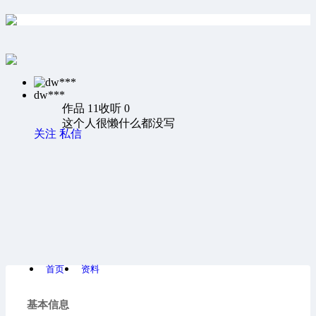
dw***
作品 11
收听 0
这个人很懒什么都没写
关注
私信
首页
资料
基本信息