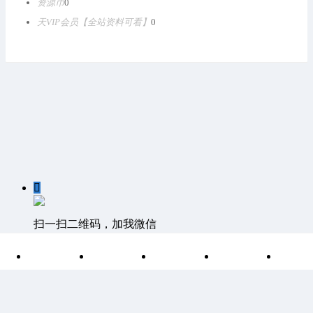
资源币
0
天VIP会员【全站资料可看】
0

扫一扫二维码，加我微信

首页
分类
目录
索引
我
客服QQ：1811861530 客服邮箱 1811861530@qq.com
©
Discuz Team.
Powered by
Discuz!
湘ICP备15004266号-1
|
网站
地图