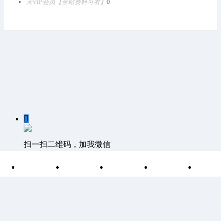
天VIP会员【全站资料可看】
0

扫一扫二维码，加我微信

首页
分类
目录
索引
我
客服QQ：1811861530 客服邮箱 1811861530@qq.com
©
Discuz Team.
Powered by
Discuz!
湘ICP备15004266号-1
|
网站
地图