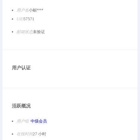
用户名
小献***
UID
57571
邮箱状态
未验证
用户认证
活跃概况
用户组
中级会员
在线时间
27 小时