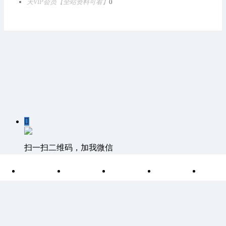
天VIP会员【全站资料可看】
0

扫一扫二维码，加我微信

首页
分类
目录
索引
我
客服QQ：1811861530 客服邮箱 1811861530@qq.com
©
Discuz Team.
Powered by
Discuz!
湘ICP备15004266号-1
|
网站
地图