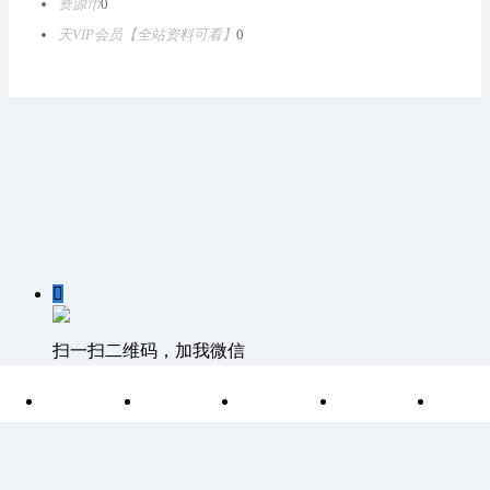
资源币
0
天VIP会员【全站资料可看】
0

扫一扫二维码，加我微信

首页
分类
目录
索引
我
客服QQ：1811861530 客服邮箱 1811861530@qq.com
©
Discuz Team.
Powered by
Discuz!
湘ICP备15004266号-1
|
网站
地图