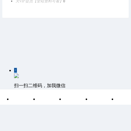
天VIP会员【全站资料可看】
0

扫一扫二维码，加我微信

首页
分类
目录
索引
我
客服QQ：1811861530 客服邮箱 1811861530@qq.com
©
Discuz Team.
Powered by
Discuz!
湘ICP备15004266号-1
|
网站
地图