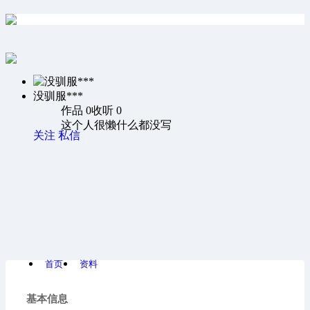
没驯服***
作品 0
收听 0
这个人很懒什么都没写
关注
私信
首页
资料
基本信息