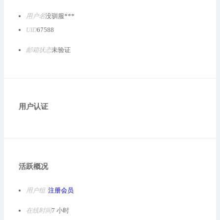
用户名
没驯服***
UID
67588
邮箱状态
未验证
用户认证
活跃概况
用户组
注册会员
在线时间
7 小时