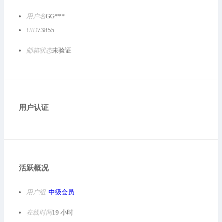
用户名
GG***
UID
73855
邮箱状态
未验证
用户认证
活跃概况
用户组
中级会员
在线时间
19 小时