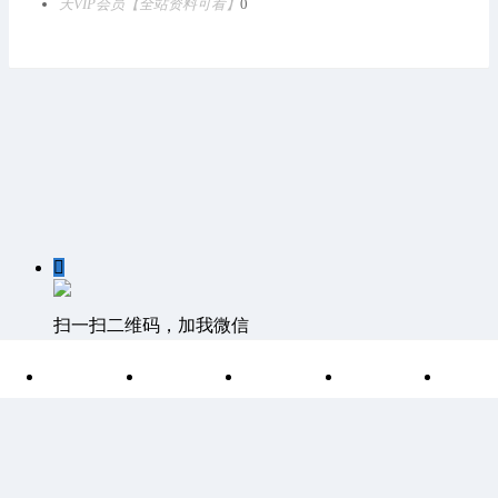
天VIP会员【全站资料可看】
0

扫一扫二维码，加我微信

首页
分类
目录
索引
我
客服QQ：1811861530 客服邮箱 1811861530@qq.com
©
Discuz Team.
Powered by
Discuz!
湘ICP备15004266号-1
|
网站
地图