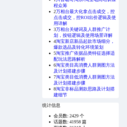
程众筹
2
万相台最大化拿点击成交，控
点击成交，控ROI出价逻辑及使
用详解
3
万相台关键词及人群推广计
划，按钮逻辑及使用场景详解
4
淘宝新店新品起款市场细分，
爆款选品及转化环境策划
5
淘宝推广依据品类特征选择适
配玩法思路解析
6
淘宝类目高消费人群测图方法
及计划搭建步骤
7
淘宝类目低消费人群测图方法
及计划搭建步骤
8
淘宝非标品测款思路及计划搭
建细节
统计信息
会员数: 2429 个
话题数: 41958 篇