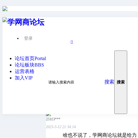
登录
首页
底层逻辑
›
引力魔方资源位
论坛首页
Portal
64
哈***
论坛板块
BBS
运营表格
2023-5-10 17:45:37
加入VIP
不错，不错，不错
搜索
搜索
回复
25113***
2023-5-12 21:34:14
啥也不说了，学网商论坛就是给力