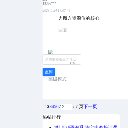
13336***
2023-5-24 17:07:49
力魔方资源位的核心
回复
您需要登录后才可以
回帖
立即登录
点评
高级模式
1
2
3
4
5
6
7
/ 7 页
下一页
热帖排行
1
抖音聪哥淘系-淘宝电商培训课