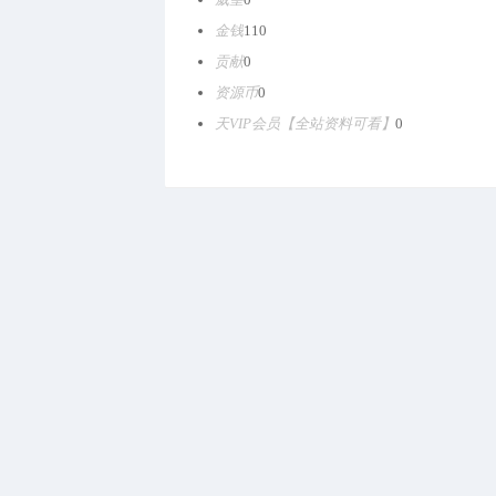
金钱
110
贡献
0
资源币
0
天VIP会员【全站资料可看】
0

扫一扫二维码，加我微信