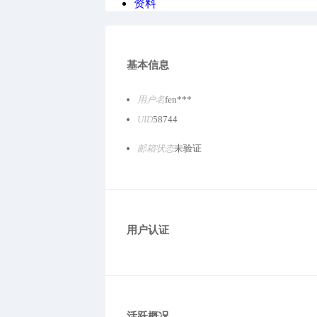
资料
基本信息
用户名
fen***
UID
58744
邮箱状态
未验证
用户认证
活跃概况