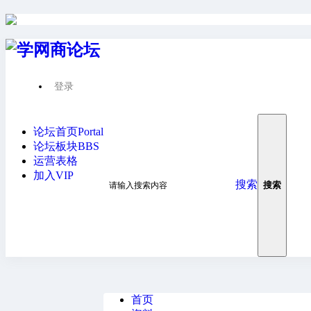
登录
fen***
论坛首页
Portal
作品 1
收听 0
论坛板块
BBS
这个人很懒什么都没写
运营表格
关注
私信
加入VIP
搜索
搜索
首页