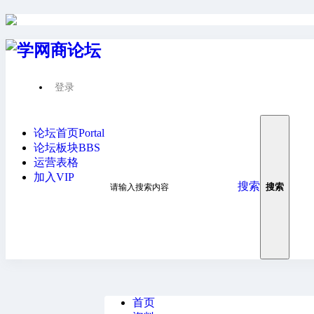
登录
晴***
论坛首页
Portal
作品 0
收听 0
论坛板块
BBS
这个人很懒什么都没写
运营表格
关注
私信
加入VIP
搜索
搜索
首页