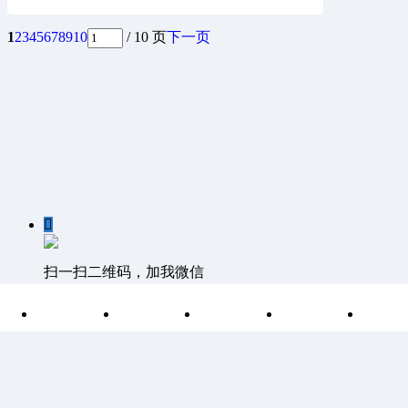
1
2
3
4
5
6
7
8
9
10
/ 10 页
下一页

扫一扫二维码，加我微信

首页
分类
目录
索引
我
客服QQ：1811861530 客服邮箱 1811861530@qq.com
©
Discuz Team.
Powered by
Discuz!
湘ICP备15004266号-1
|
网站
地图