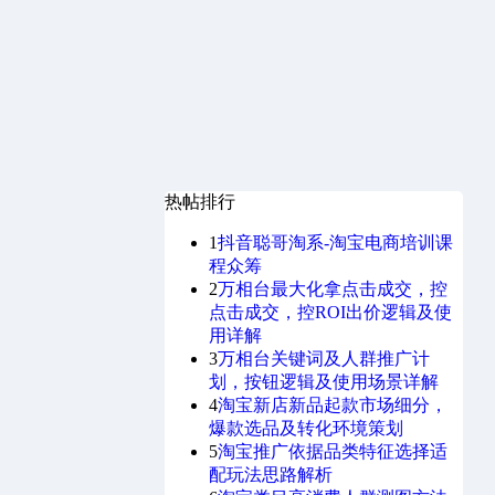
热帖排行
1
抖音聪哥淘系-淘宝电商培训课
程众筹
2
万相台最大化拿点击成交，控
点击成交，控ROI出价逻辑及使
用详解
3
万相台关键词及人群推广计
划，按钮逻辑及使用场景详解
4
淘宝新店新品起款市场细分，
爆款选品及转化环境策划
5
淘宝推广依据品类特征选择适
配玩法思路解析