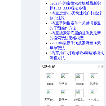
3
2021年淘宝搜索改版后最新实
操1533+3333玩法步骤
4
淘宝运营-15天快速推广打造爆
款方法论
5
淘宝手淘搜索单个关键词赛道
的干预操作方法
6
淘宝搜索最底层的规则及最新
的搜索玩法思维模型
7
2021年最新手淘搜索流量16天
爆单玩法
8
淘宝推广-打造爆款4周速爆模式
流程方法
活跃会员
更多
admin
学网商论坛
ccfcnm
陈清文
无可奈何草
云间一诗人
a461237734
www13mmm