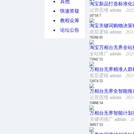
其他
淘宝新品打造标准化
运营思维
admin
202
快速答疑
10718
7
教程众筹
淘宝关键词购物决策
论坛公告
底层逻辑
admin
202
70266
91
淘宝万相台无界全站
全站推广
admin
202
71042
51
万相台无界精准人群
底层逻辑
admin
202
52074
55
万相台无界全智能推
运营思维
admin
202
55868
54
万相台无界智能计划
关键词推广
admin
2
56917
55