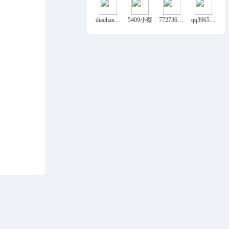
diaohanjun
5409小蔡
772736830
qq3965061