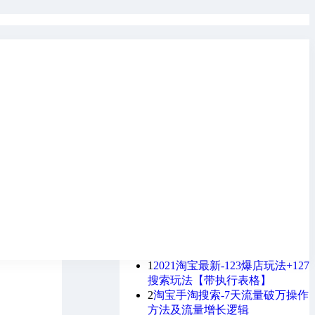
学网商-专注淘宝运营交流分享
10年网站，站内资料由管理学完整理
建立详解
成文字，学习资料来源90%均采用线下
大课，更快速的提升你的学习及操作
效率，快捷的拓宽你的技术视眼！
主题数
41958
用户数
2429
在线
708
热帖排行
1
2021淘宝最新-123爆店玩法+127
搜索玩法【带执行表格】
2
淘宝手淘搜索-7天流量破万操作
方法及流量增长逻辑