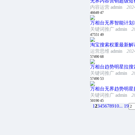
无界内容营销超级短
内容运营
admin
202
46649
47
万相台无界智能计划
关键词推广
admin
2
47551
49
淘宝搜索权重最新解
运营思维
admin
202
57490
68
万相台趋势明星拉搜
关键词推广
admin
2
57490
53
万相台无界趋势明星
关键词推广
admin
2
50190
45
1
2
3
4
5
6
7
8
9
10
... 19