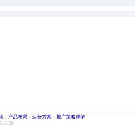
会相遇—学网商论坛与你一起砥砺前行！
×
点及计划建立详解
5-11-29
转化（人群资产转化，老客复购，自定义老客）使用场景及计划
5-11-29
卡及关键词渗透使用场景逻辑及计划建立详解
025-11-29
读，产品布局，运营方案，推广策略详解
5-11-29