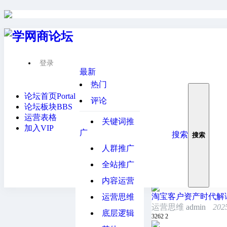
登录
"热爱淘宝的灵魂终
最新
热门
万相台全站推广核心
论坛首页
Portal
全站推广
admin
202
评论
3690
1
论坛板块
BBS
运营表格
关键词推
万相台人群推广常客
加入VIP
广
人群推广
admin
202
搜索
搜索
3720
2
人群推广
万相台关键词流量金
全站推广
关键词推广
admin
2
3215
1
内容运营
淘宝客户资产时代解
运营思维
运营思维
admin
202
底层逻辑
3262
2