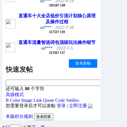
ad***
2022-8-18
105187
149
直通车十大全店低价引流计划核心原理
及操作过程
ad***
2022-7-30
117337
159
直通车流量智选词包顶级玩法操作细节
ad***
2022-7-5
115567
137
发布新帖
快速发帖
还可输入
80
个字符
高级模式
B
Color
Image
Link
Quote
Code
Smilies
您需要登录后才可以发帖
登录
|
立即注册
本版积分规则
发表回复