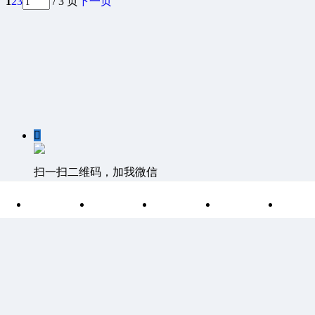
1
2
3
/ 3 页
下一页

扫一扫二维码，加我微信

首页
分类
目录
索引
我
客服QQ：1811861530 客服邮箱 1811861530@qq.com
©
Discuz Team.
Powered by
Discuz!
湘ICP备15004266号-1
|
网
站地图