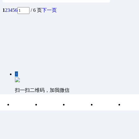
1
2
3
4
5
6
/ 6 页
下一页

扫一扫二维码，加我微信

首页
分类
目录
索引
我
客服QQ：1811861530 客服邮箱 1811861530@qq.com
©
Discuz Team.
Powered by
Discuz!
湘ICP备15004266号-1
|
网站
地图