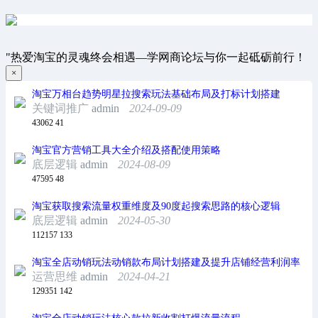
"热爱淘宝的灵魂终会相遇—学网商论坛与你一起砥砺前行！
×
淘宝万相台趋势明星拉搜索玩法基础布局及打标计划搭建
关键词推广
admin
2024-09-09
43062
41
淘宝官方营销工具大全介绍及搭配使用策略
底层逻辑
admin
2024-08-09
47595
48
淘宝获取搜索流量权重维度及90度起搜索思路的核心逻辑
底层逻辑
admin
2024-05-30
112157
133
淘宝全店动销玩法动销款布局计划搭建及提升店铺经营利润率
运营思维
admin
2024-04-21
129351
142